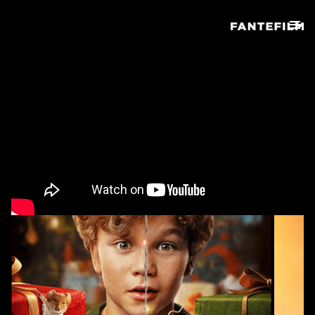
Før Mørket
2025
IMDB
ANDRE FILMER